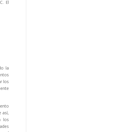
C. El
do la
entos
r los
mente
iento
 así,
a los
dades