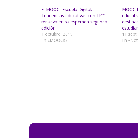
El MOOC “Escuela Digital:
MOOC Es
Tendencias educativas con TIC”
educativ
renueva en su esperada segunda
destina
edición
estudia
1 octubre, 2019
11 sept
En «MOOCs»
En «Not