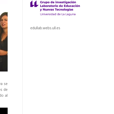
edullab.webs.ull.es
ya se
os de
do al