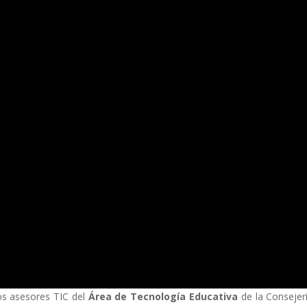
os asesores TIC del
Área de Tecnología Educativa
de la Consejer