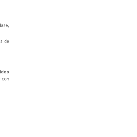
lase,
es de
ídeo
r con