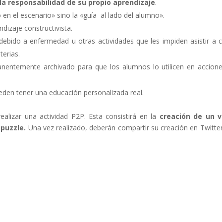
a responsabilidad de su propio aprendizaje
.
o en el escenario» sino la «guía al lado del alumno».
izaje constructivista.
ebido a enfermedad u otras actividades que les impiden asistir a c
terias.
anentemente archivado para que los alumnos lo utilicen en accion
eden tener una educación personalizada real.
alizar una actividad P2P. Esta consistirá en la
creación de un v
Dpuzzle.
Una vez realizado, deberán compartir su creación en Twitte