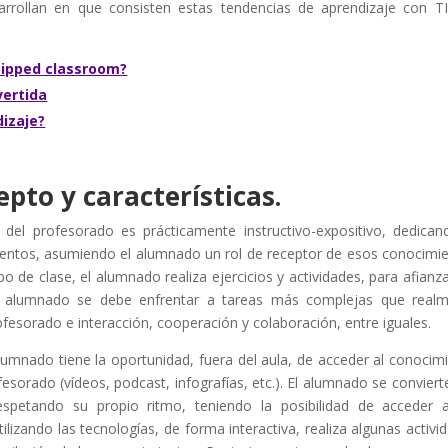
rrollan en que consisten estas tendencias de aprendizaje con TI
flipped classroom?
vertida
dizaje?
pto y características.
 del profesorado es prácticamente instructivo-expositivo, dedican
ientos, asumiendo el alumnado un rol de receptor de esos conocimi
o de clase, el alumnado realiza ejercicios y actividades, para afianza
el alumnado se debe enfrentar a tareas más complejas que real
ofesorado e interacción, cooperación y colaboración, entre iguales.
lumnado tiene la oportunidad, fuera del aula, de acceder al conocim
esorado (vídeos, podcast, infografías, etc.). El alumnado se convierte
espetando su propio ritmo, teniendo la posibilidad de acceder 
lizando las tecnologías, de forma interactiva, realiza algunas activi