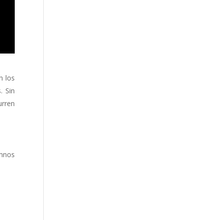
n los
. Sin
urren
umnos