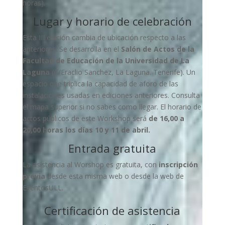
horas).
Lugar y horario de celebración
Esta III edición cambia de ubicación respecto a las
anteriores. Se desarrolla en el
Salón de Actos de la
Facultad de Educación de la Universidad de La
Laguna
(C/Eraclio Sanchez, La Laguna. Tenerife). Un
espacio que triplica la capacidad de aforo de las
instalaciones usadas en ediciones anteriores. Consulta
el mapa superior si no sabes como llegar. El horario de
actos públicos de este Workshop será
de 16,00 a
20,00 horas los días 10 y 11 de abril.
Entrada gratuita
La asistencia al Worshop es gratuita, con
inscripción
previa
desde esta misma web o desde la web de
EventosULL.
Certificación de asistencia