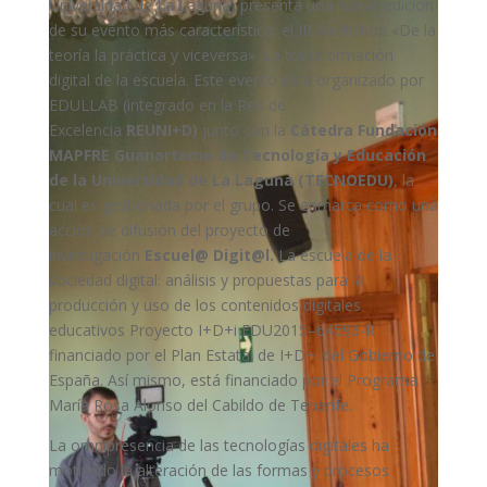
Universidad de La Laguna) presenta una nueva edición
de su evento más característico: el III Workshop «De la
teoría la práctica y viceversa». La transformación
digital de la escuela. Este evento está organizado por
EDULLAB (integrado en la Red de
Excelencia
REUNI+D)
junto con la
Cátedra Fundación
MAPFRE Guanarteme de Tecnología y Educación
de la Universidad de La Laguna (TECNOEDU)
, la
cual es gestionada por el grupo. Se enmarca como una
acción de difusión del proyecto de
investigación
Escuel@ Digit@l.
La escuela de la
sociedad digital: análisis y propuestas para la
producción y uso de los contenidos digitales
educativos Proyecto I+D+i EDU2015–64593-R
financiado por el Plan Estatal de I+D+i del Gobierno de
España. Así mismo, está financiado por el Programa
María Rosa Alonso del Cabildo de Tenerife.
La omnipresencia de las tecnologías digitales ha
motivado la alteración de las formas y procesos