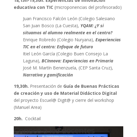
18,15h-19,30h.
Experiencias de innovación
educativa con TIC
(microponencias del profesorado)
Juan Francisco Falcón León (Colegio Salesiano
San Juan Bosco (La Cuesta),
YQAM: ¿Y si
situamos al alumno realmente en el centro?
Enrique Robredo (Colegio Nuryana),
Experiencias
TIC en el centro: Enfoque de futuro
Itiel León García (Colegio Buen Consejo La
Laguna),
BCInnova: Experiencias en Primaria
José M. Martín Benenzuela, (CEP Santa Cruz),
Narrativa y gamificación
19,30h.
Presentación de
Guía de Buenas Prácticas
de creación y uso de Material Didáctico Digital
del proyecto Escuel@ Digit@ y
cierre del workshop
(Manuel Area)
20h.
Cocktail
Conoce a los docentes