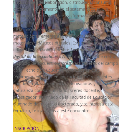
tradicionales de elaboración, distribución, consumo, y
acceso al conocimiento en el sistema escolar. Sin
embargo, este proceso de trasformación digital de la
escuela no es aislado, lleva consigo aspectos en pro
de la innovación educativa como son nuevas
metodologías emergentes o la producción de
materiales didácticos digitales. Es por ello que esta
edición lleva el sobre nombre
La transformación
digital de la escuela
.
El #W3Edullab se concibe como
un punto de encuentro entre investigadores del campo
de la Tecnología Educativa centrados en este
fenómeno, expertos en educación y TIC y docentes
que desarrollan experiencias innovadoras y de esta
naturaleza con su alumnado. Si eres docente,
investigador, alumnado de la Facultad de Educación,
alumnado de máster o doctorado, y te interesa esta
temática, te invitamos a este encuentro.
INSCRIPCIÓN