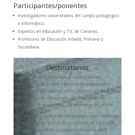
Participantes/ponentes
Investigadores universitarios del campo pedagógico
e informático.
Expertos en educación y TIC de Canarias.
Profesores de Educación Infantil, Primaria y
Secundaria.
Destinatarios
Este evento está destinado a investigadores
universitarios; docentes y profesores interesados;
alumnado de titulaciones como Maestro en Educación
Primaria/Infantil, Pedagogía, etc.; alumnado de
programas de doctorado; y a empresas del sector.
Este Workshop podrá ser convalidado como actividad
formativa del programa de Doctorado en Educación
de La Universidad de La Laguna (se certificará 8