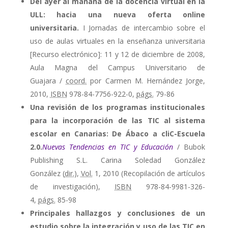
Del ayer al mañana de la docencia virtual en la
ULL: hacia una nueva oferta online
universitaria.
I Jornadas de intercambio sobre el
uso de aulas virtuales en la enseñanza universitaria
[Recurso electrónico]: 11 y 12 de diciembre de 2008,
Aula Magna del Campus Universitario de
Guajara /
coord.
por Carmen M. Hernández Jorge,
2010,
ISBN
978-84-7756-922-0,
págs.
79-86
Una revisión de los programas institucionales
para la incorporación de las TIC al sistema
escolar en Canarias: De Ábaco a cliC-Escuela
2.0.
Nuevas Tendencias en TIC y Educación
/ Bubok
Publishing S.L. Carina Soledad González
González (
dir.
),
Vol.
1, 2010 (Recopilación de artículos
de investigación),
ISBN
978-84-9981-326-
4,
págs.
85-98
Principales hallazgos y conclusiones de un
estudio sobre la integración y uso de las TIC en