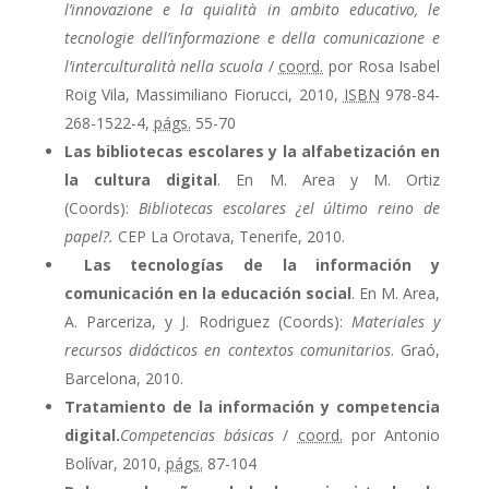
l’innovazione e la quialità in ambito educativo, le
tecnologie dell’informazione e della comunicazione e
l’interculturalità nella scuola
/
coord.
por Rosa Isabel
Roig Vila, Massimiliano Fiorucci, 2010,
ISBN
978-84-
268-1522-4,
págs.
55-70
Las bibliotecas escolares y la alfabetización en
la cultura digital
.
En M. Area y M. Ortiz
(Coords):
Bibliotecas escolares ¿el último reino de
papel?.
CEP La Orotava, Tenerife, 2010.
Las tecnologías de la información y
comunicación en la educación social
.
En M. Area,
A. Parceriza, y J. Rodriguez (Coords):
Materiales y
recursos didácticos en contextos comunitarios
. Graó,
Barcelona, 2010.
Tratamiento de la información y competencia
digital.
Competencias básicas
/
coord.
por Antonio
Bolívar, 2010,
págs.
87-104