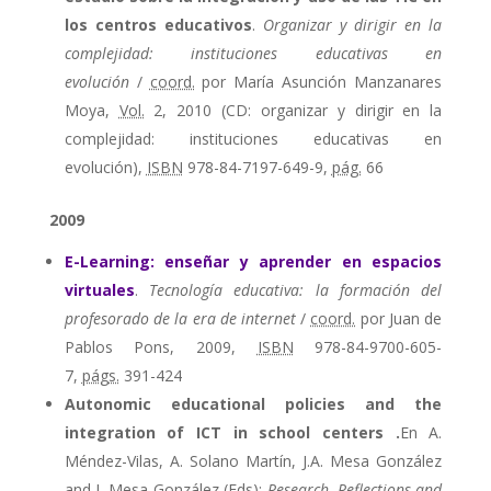
los centros educativos
.
Organizar y dirigir en la
complejidad: instituciones educativas en
evolución
/
coord.
por María Asunción Manzanares
Moya,
Vol.
2, 2010 (CD: organizar y dirigir en la
complejidad: instituciones educativas en
evolución),
ISBN
978-84-7197-649-9,
pág.
66
2009
E-Learning: enseñar y aprender en espacios
virtuales
.
Tecnología educativa: la formación del
profesorado de la era de internet
/
coord.
por Juan de
Pablos Pons, 2009,
ISBN
978-84-9700-605-
7,
págs.
391-424
Autonomic educational policies and the
integration of ICT in school centers .
En A.
Méndez-Vilas, A. Solano Martín, J.A. Mesa González
and J. Mesa González (Eds):
Research, Reflections and