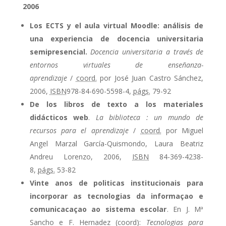
2006
Los ECTS y el aula virtual Moodle: análisis de
una experiencia de docencia universitaria
semipresencial.
Docencia universitaria a través de
entornos virtuales de enseñanza-
aprendizaje
/
coord.
por José Juan Castro Sánchez,
2006,
ISBN
978-84-690-5598-4,
págs.
79-92
De los libros de texto a los materiales
didácticos web
.
La biblioteca : un mundo de
recursos para el aprendizaje
/
coord.
por Miguel
Angel Marzal García-Quismondo, Laura Beatriz
Andreu Lorenzo, 2006,
ISBN
84-369-4238-
8,
págs.
53-82
Vinte anos de politicas institucionais para
incorporar as tecnologias da informaçao e
comunicacaçao ao sistema escolar
. En J. Mª
Sancho e F. Hernadez (coord):
Tecnologias para